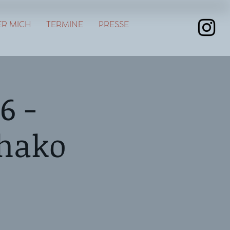
R MICH
TERMINE
PRESSE
6 -
Chako