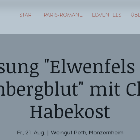
START
PARIS-ROMANE
ELWENFELS
ÜBE
sung "Elwenfels 
bergblut" mit 
Habekost
Fr., 21. Aug.
  |  
Weingut Peth, Monzernheim