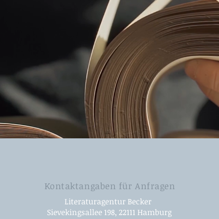
Kontaktangaben für Anfragen
Literaturagentur Becker
Sievekingsallee 198, 22111 Hamburg