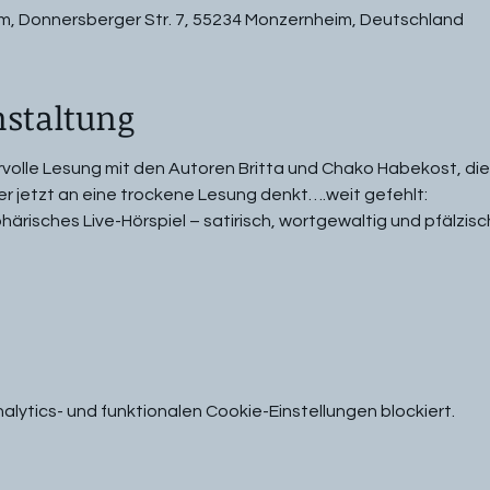
, Donnersberger Str. 7, 55234 Monzernheim, Deutschland
nstaltung
olle Lesung mit den Autoren Britta und Chako Habekost, die
 wer jetzt an eine trockene Lesung denkt….weit gefehlt:
ärisches Live-Hörspiel – satirisch, wortgewaltig und pfälzisc
ytics- und funktionalen Cookie-Einstellungen blockiert.