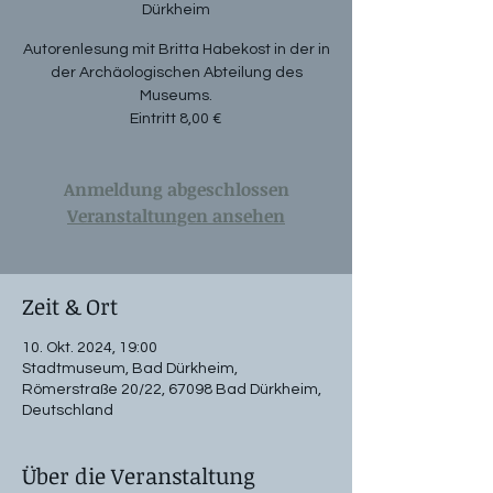
Dürkheim
Autorenlesung mit Britta Habekost in der in
der Archäologischen Abteilung des
Museums.
Eintritt 8,00 €
Anmeldung abgeschlossen
Veranstaltungen ansehen
Zeit & Ort
10. Okt. 2024, 19:00
Stadtmuseum, Bad Dürkheim,
Römerstraße 20/22, 67098 Bad Dürkheim,
Deutschland
Über die Veranstaltung