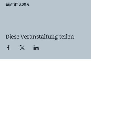
Eintritt 8,00 €
Diese Veranstaltung teilen
Kontaktangaben für Anfragen
Literaturagentur Becker
Sievekingsallee 198, 22111
Hamburg
thomas@literaturagentur-
becker.de