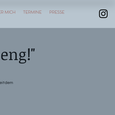
R MICH
TERMINE
PRESSE
eng!"
seitdem