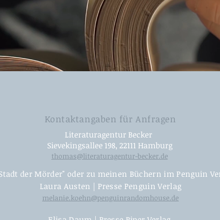
Kontaktangaben für Anfragen
Literaturagentur Becker
Sievekingsallee 198, 22111 Hamburg
thomas@literaturagentur-becker.de
"Stadt der Mörder" oder zu meinen Büchern im Penguin Ve
Laura Austen | Presse Penguin Verlag
melanie.koehn@penguinrandomhouse.de
Elisa Daum | Presse Piper Verlag