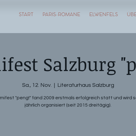
START
PARIS-ROMANE
ELWENFELS
ÜBE
ifest Salzburg "p
Sa., 12. Nov.
  |  
Literaturhaus Salzburg
imifest "peng!" fand 2009 erstmals erfolgreich statt und wird 
jährlich organisiert (seit 2015 dreitägig).