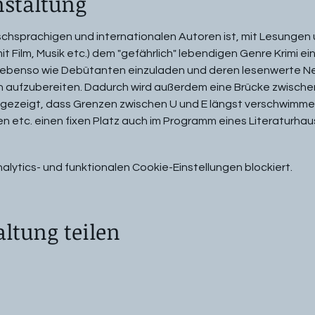
nstaltung
tschsprachigen und internationalen Autoren ist, mit Lesungen
it Film, Musik etc.) dem "gefährlich" lebendigen Genre Krimi ei
r ebenso wie Debütanten einzuladen und deren lesenwerte N
sch aufzubereiten. Dadurch wird außerdem eine Brücke zwische
d gezeigt, dass Grenzen zwischen U und E längst verschwimme
n etc. einen fixen Platz auch im Programm eines Literaturha
ytics- und funktionalen Cookie-Einstellungen blockiert.
altung teilen