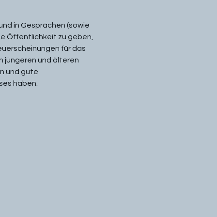
 und in Gesprächen (sowie 
ne Öffentlichkeit zu geben, 
euerscheinungen für das 
n jüngeren und älteren 
n und gute 
uses haben.