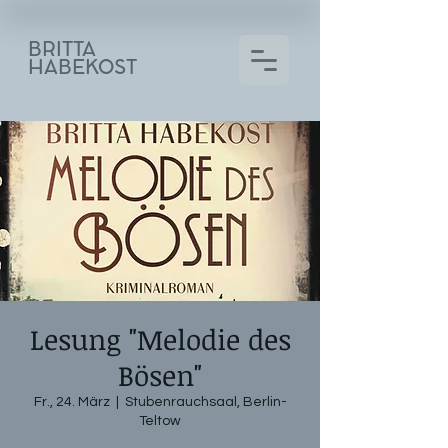
BRITTA
HABEKOST
Lesung "Melodie des
Bösen"
Fr., 24. März
  |  
Stubenrauchsaal, Berlin-
Teltow