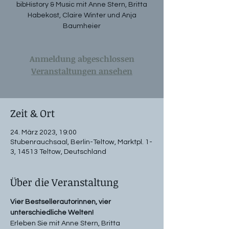
bibHistory & Music mit Anne Stern, Britta
Habekost, Claire Winter und Anja
Baumheier
Anmeldung abgeschlossen
Veranstaltungen ansehen
Zeit & Ort
24. März 2023, 19:00
Stubenrauchsaal, Berlin-Teltow, Marktpl. 1-
3, 14513 Teltow, Deutschland
Über die Veranstaltung
Vier Bestsellerautorinnen, vier 
unterschiedliche Welten! 
Erleben Sie mit Anne Stern, Britta 